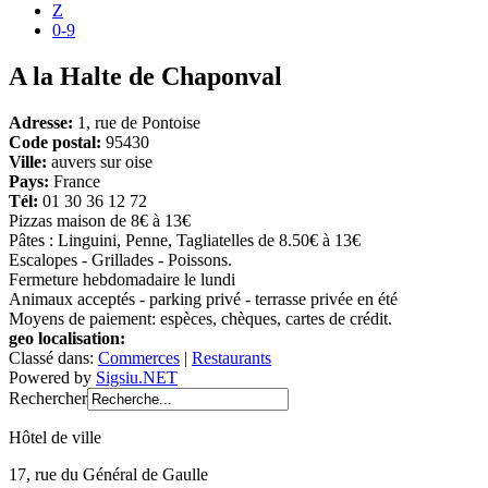
Z
0-9
A la Halte de Chaponval
Adresse:
1, rue de Pontoise
Code postal:
95430
Ville:
auvers sur oise
Pays:
France
Tél:
01 30 36 12 72
Pizzas maison de 8€ à 13€
Pâtes : Linguini, Penne, Tagliatelles de 8.50€ à 13€
Escalopes - Grillades - Poissons.
Fermeture hebdomadaire le lundi
Animaux acceptés - parking privé - terrasse privée en été
Moyens de paiement: espèces, chèques, cartes de crédit.
geo localisation:
Classé dans:
Commerces
|
Restaurants
Powered by
Sigsiu.NET
Rechercher
Hôtel de ville
17, rue du Général de Gaulle