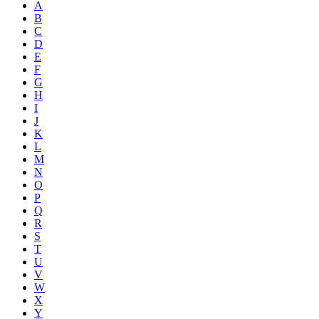
A
B
C
D
E
F
G
H
I
J
K
L
M
N
O
P
Q
R
S
T
U
V
W
X
Y