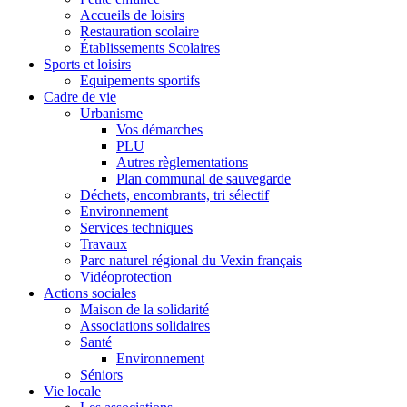
Accueils de loisirs
Restauration scolaire
Établissements Scolaires
Sports et loisirs
Equipements sportifs
Cadre de vie
Urbanisme
Vos démarches
PLU
Autres règlementations
Plan communal de sauvegarde
Déchets, encombrants, tri sélectif
Environnement
Services techniques
Travaux
Parc naturel régional du Vexin français
Vidéoprotection
Actions sociales
Maison de la solidarité
Associations solidaires
Santé
Environnement
Séniors
Vie locale