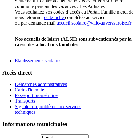
Seulement 1 centre accueil de loisirs est ouvert sur notre
commune pendant les vacances : Les Aulnaies
Vous souhaitez vos codes d’accès au Portail Famille merci de
nous retourner
cette fiche
complétée au service
ou par demande mail
accueil.scolaire@ville-auverssuroise.fr
Nos accueils de loisirs (ALSH) sont subventionnés par la
caisse des allocations familiales
Établissements scolaires
Accès direct
Démarches administratives
Carte d'identité
Passeport biométrique
Transports
Signaler un problème aux services
techniques
Informations municipales