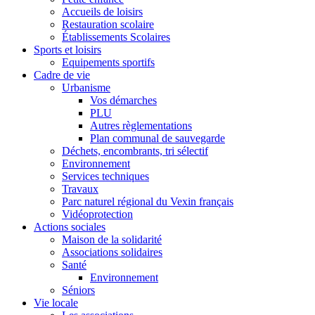
Accueils de loisirs
Restauration scolaire
Établissements Scolaires
Sports et loisirs
Equipements sportifs
Cadre de vie
Urbanisme
Vos démarches
PLU
Autres règlementations
Plan communal de sauvegarde
Déchets, encombrants, tri sélectif
Environnement
Services techniques
Travaux
Parc naturel régional du Vexin français
Vidéoprotection
Actions sociales
Maison de la solidarité
Associations solidaires
Santé
Environnement
Séniors
Vie locale