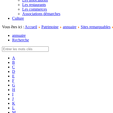
Les associations
Les restaurants
Les commerçes
Associations démarches
Culture
Vous êtes ici :
Accueil
Patrimoine
annuaire
Sites remarquables
annuaire
Recherche
A
B
C
D
E
F
G
H
I
J
K
L
M