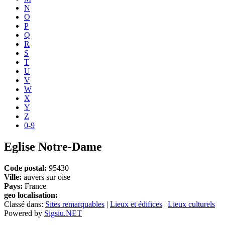
N
O
P
Q
R
S
T
U
V
W
X
Y
Z
0-9
Eglise Notre-Dame
Code postal:
95430
Ville:
auvers sur oise
Pays:
France
geo localisation:
Classé dans:
Sites remarquables
|
Lieux et édifices
|
Lieux culturels
Powered by
Sigsiu.NET