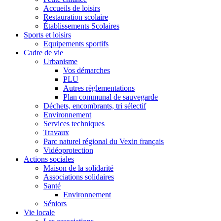
Accueils de loisirs
Restauration scolaire
Établissements Scolaires
Sports et loisirs
Equipements sportifs
Cadre de vie
Urbanisme
Vos démarches
PLU
Autres règlementations
Plan communal de sauvegarde
Déchets, encombrants, tri sélectif
Environnement
Services techniques
Travaux
Parc naturel régional du Vexin français
Vidéoprotection
Actions sociales
Maison de la solidarité
Associations solidaires
Santé
Environnement
Séniors
Vie locale