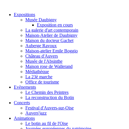
Expositions
Musée Daubigny
Exposition en cours
La galerie d'art contemporain
Maison-Atelier de Daubigny
Maison du docteur Gachet
Auberge Ravoux
Maison-atelier Emile Boggio
Château d'Auvers
Musée de l'Absinthe
Maison rose de Wallerand
Médiathèque
La 23è marche
Office de tourisme
Evènements
Le Chemin des Peintres
La reconstruction du Botin
Concerts
Festival d'Auvers-sur-Oise
Auvers'jazz
Animations
Le botin au fil de l'Oise
Journées européennes du patrimoine