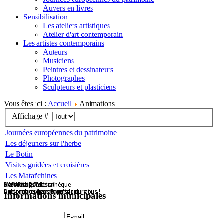
Auvers en livres
Sensibilisation
Les ateliers artistiques
Atelier d'art contemporain
Les artistes contemporains
Auteurs
Musiciens
Peintres et dessinateurs
Photographes
Sculpteurs et plasticiens
Vous êtes ici :
Accueil
Animations
Affichage #
Journées européennes du patrimoine
Les déjeuners sur l'herbe
Le Botin
Visites guidées et croisières
Les Matat'chines
Maison de l'Isle
Destockage Massif
Animations médiathèque
HAPARANDA
De nombreuses activités pour tous !
Une proposition Grap's
A découvrir dans l'agenda du site
Une proposition Auvers Jazz
Informations municipales