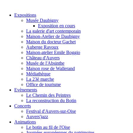
Expositions
Musée Daubigny
Exposition en cours
La galerie d'art contemporain
Maison-Atelier de Daubigny
Maison du docteur Gachet
Auberge Ravoux
Maison-atelier Emile Boggio
Château d'Auvers
Musée de l'Absinthe
Maison rose de Wallerand
Médiathèque
La 23è marche
Office de tourisme
Evènements
Le Chemin des Peintres
La reconstruction du Botin
Concerts
Festival d'Auvers-sur-Oise
Auvers'jazz
Animations
Le botin au fil de l'Oise
Journées européennes du patrimoine