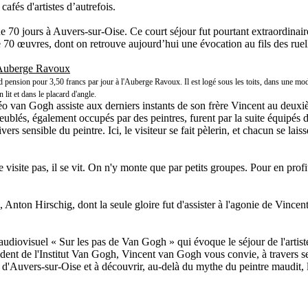
afés d'artistes d’autrefois.
70 jours à Auvers-sur-Oise. Ce court séjour fut pourtant extraordinairem
e 70 œuvres, dont on retrouve aujourd’hui une évocation au fils des ruell
'Auberge Ravoux
ension pour 3,50 francs par jour à l'Auberge Ravoux. Il est logé sous les toits, dans une mode
 lit et dans le placard d'angle.
héo van Gogh assiste aux derniers instants de son frère Vincent au deux
meublés, également occupés par des peintres, furent par la suite équipé
ers sensible du peintre. Ici, le visiteur se fait pèlerin, et chacun se lai
e visite pas, il se vit. On n'y monte que par petits groupes. Pour en prof
Anton Hirschig, dont la seule gloire fut d'assister à l'agonie de Vincen
audiovisuel « Sur les pas de Van Gogh » qui évoque le séjour de l'artis
t de l'Institut Van Gogh, Vincent van Gogh vous convie, à travers ses 
 d'Auvers-sur-Oise et à découvrir, au-delà du mythe du peintre maudit, 