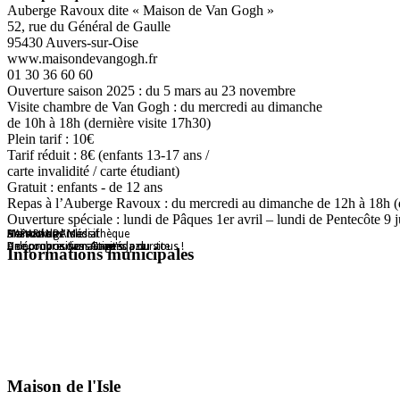
Auberge Ravoux dite « Maison de Van Gogh »
52, rue du Général de Gaulle
95430 Auvers-sur-Oise
www.maisondevangogh.fr
01 30 36 60 60
Ouverture saison 2025 : du 5 mars au 23 novembre
Visite chambre de Van Gogh : du mercredi au dimanche
de 10h à 18h (dernière visite 17h30)
Plein tarif : 10€
Tarif réduit : 8€ (enfants 13-17 ans /
carte invalidité / carte étudiant)
Gratuit : enfants - de 12 ans
Repas à l’Auberge Ravoux : du mercredi au dimanche de 12h à 18h 
Ouverture spéciale : lundi de Pâques 1er avril – lundi de Pentecôte 9 ju
Maison de l'Isle
Destockage Massif
Animations médiathèque
HAPARANDA
De nombreuses activités pour tous !
Une proposition Grap's
A découvrir dans l'agenda du site
Une proposition Auvers Jazz
Informations municipales
Maison de l'Isle