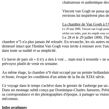
chaleureuse et authentique des c
Vincent van Gogh ne passa que 
environs lui inspirèrent plus d
La chambre de Van Gogh à l
Le 20 mai 1890, Vincent van Gogh prend p
sécher ses toiles, puis les empile sous son
Le 28 et le 29 juillet 1890, T
chambre n°5 n'a plus jamais été relouée. En revanche, les six autres 
demeuré intact que l'Institut Van Gogh vous invite à renouer avec l'univ
dans toute sa nudité et sa simplicité.
Ce havre de paix où « il n'y a rien à voir… mais tout à ressentir » ne s
prévoyez plutôt de venir en semaine.
Au même étage, la chambre n°6 était occupé par un peintre hollandais, 
et fruste, évoque les conditions d'un artiste de la fin du XIXè siècle.
Ce voyage dans le temps s'achève dans le grenier de l'auberge par un 
Dans un montage subtil conçu par Dominique-Charles Janssens, Présiden
sa correspondance et des photographies d'époque, à partager sa vision
méconnus.
Infos pratiques