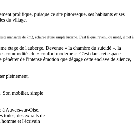
ent prolifique, puisque ce site pittoresque, ses habitants et ses
es du village.
ste mansarde de 7m2, éclairée d'une simple lucarne. C'est là que, revenu du motif, il met à
ième étage de l'auberge. Devenue « la chambre du suicidé », la
s des commodités du « confort moderne ». C'est dans cet espace
sse pénétrer de l'intense émotion que dégage cette enclave de silence,
iter pleinement,
t. Son mobilier, simple
te à Auvers-sur-Oise.
toiles, des extraits de
l'homme et l'écrivain