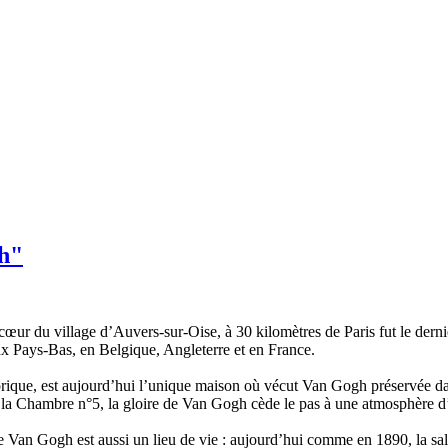
h"
œur du village d’Auvers-sur-Oise, à 30 kilomètres de Paris fut le dern
ux Pays-Bas, en Belgique, Angleterre et en France.
rique, est aujourd’hui l’unique maison où vécut Van Gogh préservée dan
la Chambre n°5, la gloire de Van Gogh cède le pas à une atmosphère d’
 Van Gogh est aussi un lieu de vie : aujourd’hui comme en 1890, la sa