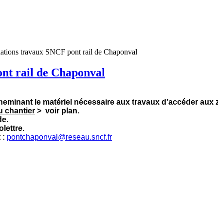
ulations travaux SNCF pont rail de Chaponval
ont rail de Chaponval
heminant le matériel nécessaire aux travaux d’accéder aux 
du chantier
> voir plan.
de.
lettre.
 :
pontchaponval@reseau.sncf.fr