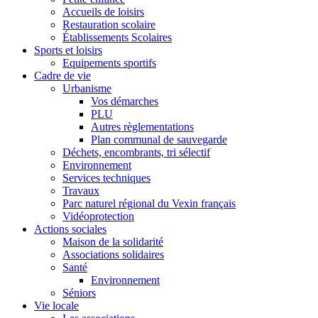
Accueils de loisirs
Restauration scolaire
Établissements Scolaires
Sports et loisirs
Equipements sportifs
Cadre de vie
Urbanisme
Vos démarches
PLU
Autres règlementations
Plan communal de sauvegarde
Déchets, encombrants, tri sélectif
Environnement
Services techniques
Travaux
Parc naturel régional du Vexin français
Vidéoprotection
Actions sociales
Maison de la solidarité
Associations solidaires
Santé
Environnement
Séniors
Vie locale