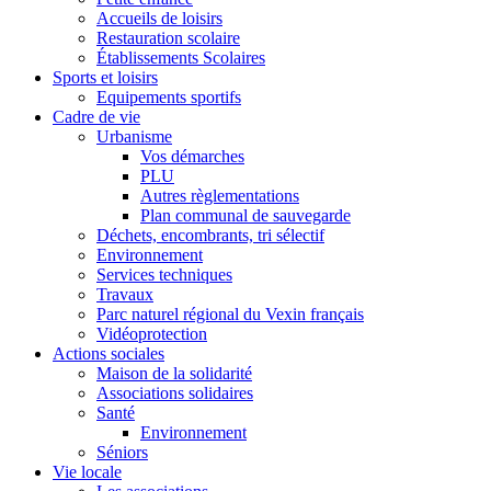
Accueils de loisirs
Restauration scolaire
Établissements Scolaires
Sports et loisirs
Equipements sportifs
Cadre de vie
Urbanisme
Vos démarches
PLU
Autres règlementations
Plan communal de sauvegarde
Déchets, encombrants, tri sélectif
Environnement
Services techniques
Travaux
Parc naturel régional du Vexin français
Vidéoprotection
Actions sociales
Maison de la solidarité
Associations solidaires
Santé
Environnement
Séniors
Vie locale