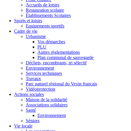
Accueils de loisirs
Restauration scolaire
Établissements Scolaires
Sports et loisirs
Equipements sportifs
Cadre de vie
Urbanisme
Vos démarches
PLU
Autres règlementations
Plan communal de sauvegarde
Déchets, encombrants, tri sélectif
Environnement
Services techniques
Travaux
Parc naturel régional du Vexin français
Vidéoprotection
Actions sociales
Maison de la solidarité
Associations solidaires
Santé
Environnement
Séniors
Vie locale