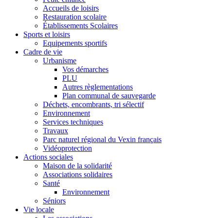
Accueils de loisirs
Restauration scolaire
Établissements Scolaires
Sports et loisirs
Equipements sportifs
Cadre de vie
Urbanisme
Vos démarches
PLU
Autres règlementations
Plan communal de sauvegarde
Déchets, encombrants, tri sélectif
Environnement
Services techniques
Travaux
Parc naturel régional du Vexin français
Vidéoprotection
Actions sociales
Maison de la solidarité
Associations solidaires
Santé
Environnement
Séniors
Vie locale