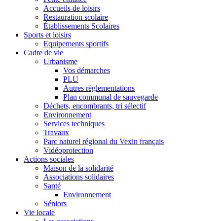
Accueils de loisirs
Restauration scolaire
Établissements Scolaires
Sports et loisirs
Equipements sportifs
Cadre de vie
Urbanisme
Vos démarches
PLU
Autres règlementations
Plan communal de sauvegarde
Déchets, encombrants, tri sélectif
Environnement
Services techniques
Travaux
Parc naturel régional du Vexin français
Vidéoprotection
Actions sociales
Maison de la solidarité
Associations solidaires
Santé
Environnement
Séniors
Vie locale