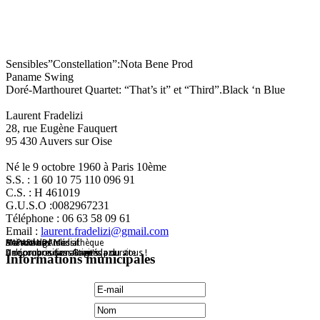
Sensibles”Constellation”:Nota Bene Prod
Paname Swing
Doré-Marthouret Quartet: “That’s it” et “Third”.Black ‘n Blue
Laurent Fradelizi
28, rue Eugène Fauquert
95 430 Auvers sur Oise
Né le 9 octobre 1960 à Paris 10ème
S.S. : 1 60 10 75 110 096 91
C.S. : H 461019
G.U.S.O :0082967231
Téléphone : 06 63 58 09 61
Email :
laurent.fradelizi@gmail.com
Maison de l'Isle
Destockage Massif
Animations médiathèque
HAPARANDA
De nombreuses activités pour tous !
Une proposition Grap's
A découvrir dans l'agenda du site
Une proposition Auvers Jazz
Informations municipales