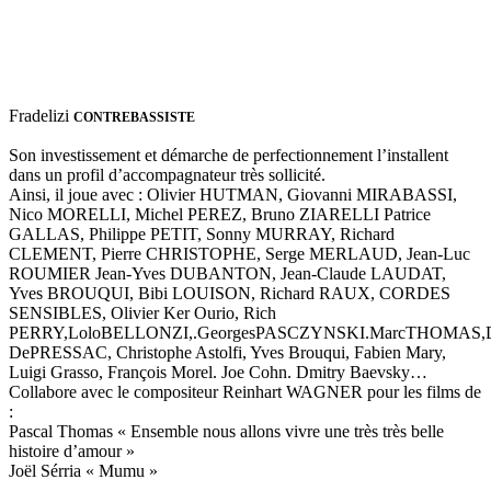
Fradelizi
CONTREBASSISTE
Son investissement et démarche de perfectionnement l’installent
dans un profil d’accompagnateur très sollicité.
Ainsi, il joue avec : Olivier HUTMAN, Giovanni MIRABASSI,
Nico MORELLI, Michel PEREZ, Bruno ZIARELLI Patrice
GALLAS, Philippe PETIT, Sonny MURRAY, Richard
CLEMENT, Pierre CHRISTOPHE, Serge MERLAUD, Jean-Luc
ROUMIER Jean-Yves DUBANTON, Jean-Claude LAUDAT,
Yves BROUQUI, Bibi LOUISON, Richard RAUX, CORDES
SENSIBLES, Olivier Ker Ourio, Rich
PERRY,LoloBELLONZI,.GeorgesPASCZYNSKI.MarcTHOMAS,Da
DePRESSAC, Christophe Astolfi, Yves Brouqui, Fabien Mary,
Luigi Grasso, François Morel. Joe Cohn. Dmitry Baevsky…
Collabore avec le compositeur Reinhart WAGNER pour les films de
:
Pascal Thomas « Ensemble nous allons vivre une très très belle
histoire d’amour »
Joël Sérria « Mumu »