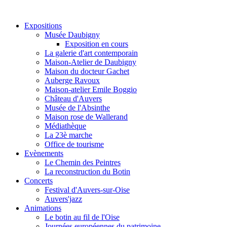
Expositions
Musée Daubigny
Exposition en cours
La galerie d'art contemporain
Maison-Atelier de Daubigny
Maison du docteur Gachet
Auberge Ravoux
Maison-atelier Emile Boggio
Château d'Auvers
Musée de l'Absinthe
Maison rose de Wallerand
Médiathèque
La 23è marche
Office de tourisme
Evènements
Le Chemin des Peintres
La reconstruction du Botin
Concerts
Festival d'Auvers-sur-Oise
Auvers'jazz
Animations
Le botin au fil de l'Oise
Journées européennes du patrimoine