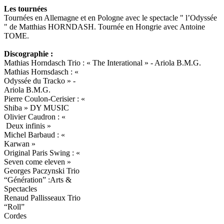
Les tournées
Tournées en Allemagne et en Pologne avec le spectacle " l’Odyssée
" de Matthias HORNDASH. Tournée en Hongrie avec Antoine
TOME.
Discographie :
Mathias Horndasch Trio : « The Interational » - Ariola B.M.G.
Mathias Hornsdasch : «
Odyssée du Tracko » -
Ariola B.M.G.
Pierre Coulon-Cerisier : «
Shiba » DY MUSIC
Olivier Caudron : «
Deux infinis »
Michel Barbaud : «
Karwan »
Original Paris Swing : «
Seven come eleven »
Georges Paczynski Trio
“Génération” :Arts &
Spectacles
Renaud Pallisseaux Trio
“Roll”
Cordes